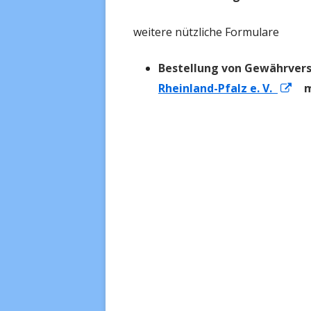
weitere nützliche Formulare
Bestellung von Gewährvers
In
Rheinland-Pfalz e. V.
ma
ne
Fen
öff