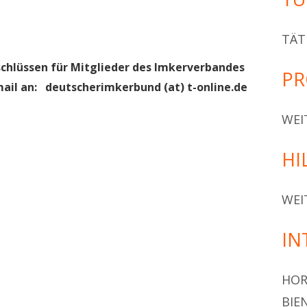
öffnen
TÄT
chlüssen für Mitglieder des Imkerverbandes
PR
il an: deutscherimkerbund (at) t-online.de
uem
WEI
ster
nen
HI
WEI
IN
HOR
BIE