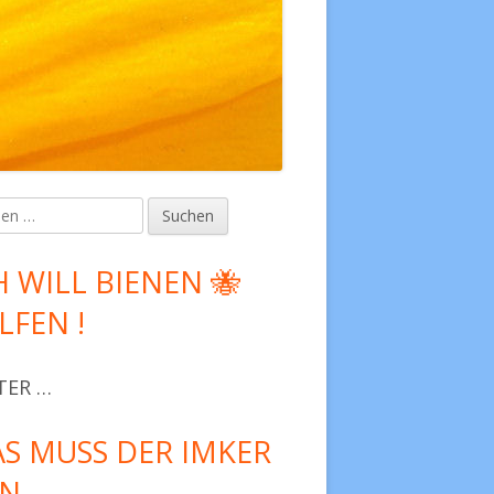
en
upt-
tenleiste
H WILL BIENEN 🐝
LFEN !
TER …
S MUSS DER IMKER
UN