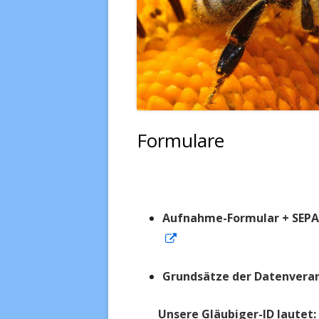
VERSICHERUNG
BIE
INTERNE SEITE
BIE
Formulare
Aufnahme-Formular + SEPA 
In
neuem
Grundsätze der Datenvera
Fenster
öffnen
Unsere Gläubiger-ID lautet