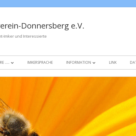
erein-Donnersberg e.V.
cht-Imker und Interessierte
RE …..
IMKERSPRACHE
INFORMATION
LINK
DA
NENLEHRPFAD – IM
BIENENLEHRPFAD – IM
TEN(ZAUBER)WALD
KELTEN(ZAUBER)WALD
ER
VEREIN – STAMMTISCH
ODUKTE
FÜR ANFÄNGER
NEN
FÜR IMKER
NEN HELFER 1
IN BILDERN